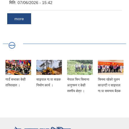
मिति:
07/06/2026 - 15:42
more
गाउँ सभाका केही
साइपाल गा.पा सडक
नेपाल चिन सिमाना
चिनमा रहेको पुलन
तस्विरहरु ।
निर्माण कार्य ।
अनुगमन र केही
काउन्टी र साइपाल
रमणीय क्षेत्र ।
गा.पा समन्वय बैठक