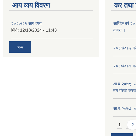
आय व्यय विवरण
कर तथा श
२०८०/८१ आय व्यय
आर्थिक बर्ष २
मिति:
12/18/2024 - 11:43
दायरा ।
अन्य
२०८१/०८२ को 
२०८०/०८१ कर
आ.व.२०७९।८०
तय गरेको करक
आ‍.व.२०७७।०७८
Pages
1
2