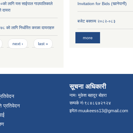
को लागि यस साईपाल गाउपालिकाले
Invitation for Bids (खानेपानी)
ो दायरा
बजेट बक्तव्य २०८२-०८३
 काे लागि निर्धारित करका दायराहरु
more
next ›
last »
सूचना अधिकारी
नामः मुकेश बहादुर बोहरा
प्रतिवेदन
सम्पर्क नंः९८४८६७२१२४
 प्रतिवेदन
इमेलः
muukeess13@gmail.com
वाई
्षण