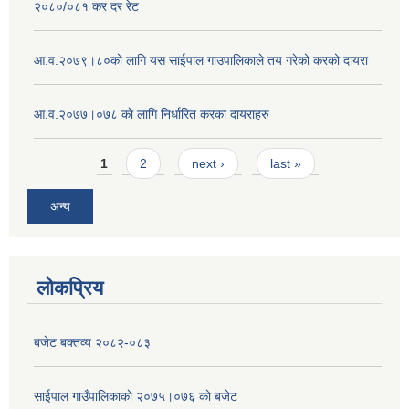
२०८०/०८१ कर दर रेट
आ.व.२०७९।८०को लागि यस साईपाल गाउपालिकाले तय गरेको करको दायरा
आ‍.व.२०७७।०७८ काे लागि निर्धारित करका दायराहरु
Pages
1
2
next ›
last »
अन्य
लोकप्रिय
बजेट बक्तव्य २०८२-०८३
साईपाल गाउँपालिकाकाे २०७५।०७६ काे बजेट